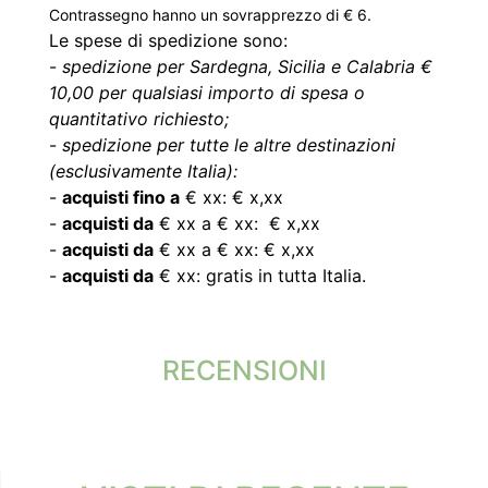
Contrassegno hanno un sovrapprezzo di € 6.
Le spese di spedizione sono:
-
spedizione per Sardegna, Sicilia e Calabria €
10,00 per qualsiasi importo di spesa o
quantitativo richiesto;
-
spedizione per tutte le altre destinazioni
(esclusivamente Italia):
-
acquisti fino a
€ xx: € x,xx
-
acquisti da
€ xx a € xx: € x,xx
-
acquisti da
€ xx a € xx: € x,xx
-
acquisti da
€ xx: gratis in tutta Italia.
RECENSIONI