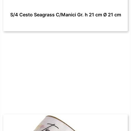
S/4 Cesto Seagrass C/Manici Gr. h 21 cm Ø 21 cm