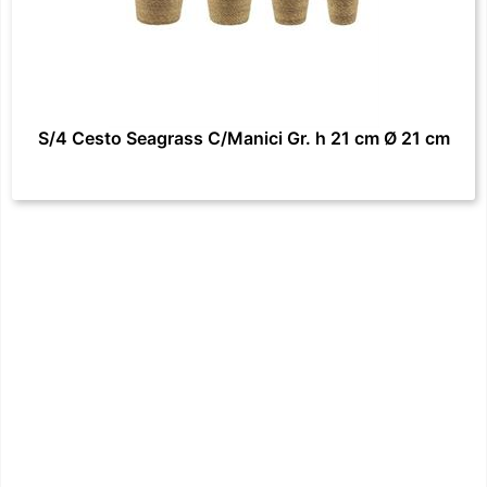
S/4 Cesto Seagrass C/Manici Gr. h 21 cm Ø 21 cm