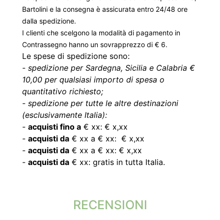
Bartolini e la consegna è assicurata entro 24/48 ore
dalla spedizione.
I clienti che scelgono la modalità di pagamento in
Contrassegno hanno un sovrapprezzo di € 6.
Le spese di spedizione sono:
-
spedizione per Sardegna, Sicilia e Calabria €
10,00 per qualsiasi importo di spesa o
quantitativo richiesto;
-
spedizione per tutte le altre destinazioni
(esclusivamente Italia):
-
acquisti fino a
€ xx: € x,xx
-
acquisti da
€ xx a € xx: € x,xx
-
acquisti da
€ xx a € xx: € x,xx
-
acquisti da
€ xx: gratis in tutta Italia.
RECENSIONI