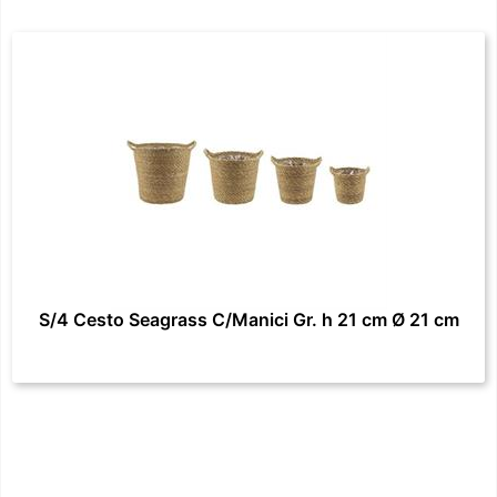
S/4 Cesto Seagrass C/Manici Gr. h 21 cm Ø 21 cm