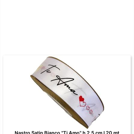
Nastro Satin Bianco "Ti Amo" h 2.5 cm l 20 mt