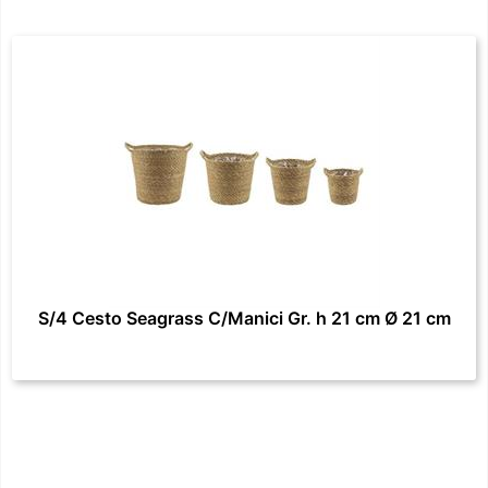
S/4 Cesto Seagrass C/Manici Gr. h 21 cm Ø 21 cm