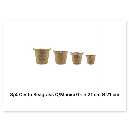
S/4 Cesto Seagrass C/Manici Gr. h 21 cm Ø 21 cm