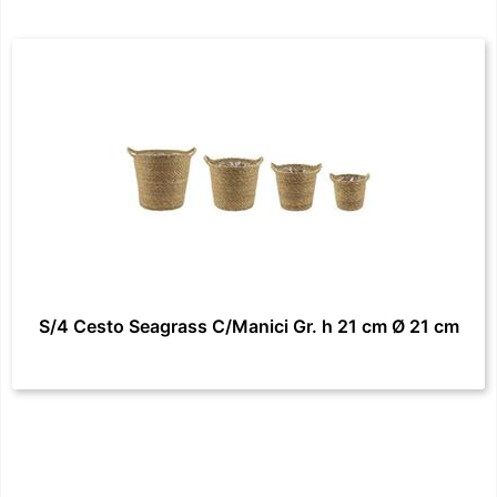
S/4 Cesto Seagrass C/Manici Gr. h 21 cm Ø 21 cm