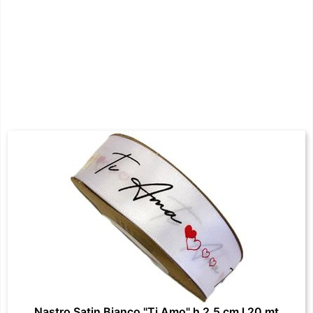
Nastro Satin Bianco "Ti Amo" h 2.5 cm l 20 mt