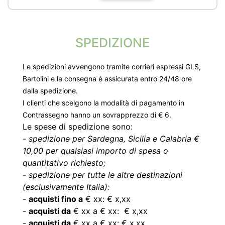
SPEDIZIONE
Le spedizioni avvengono tramite corrieri espressi GLS,
Bartolini e la consegna è assicurata entro 24/48 ore
dalla spedizione.
I clienti che scelgono la modalità di pagamento in
Contrassegno hanno un sovrapprezzo di € 6.
Le spese di spedizione sono:
-
spedizione per Sardegna, Sicilia e Calabria €
10,00 per qualsiasi importo di spesa o
quantitativo richiesto;
-
spedizione per tutte le altre destinazioni
(esclusivamente Italia):
-
acquisti fino a
€ xx: € x,xx
-
acquisti da
€ xx a € xx: € x,xx
-
acquisti da
€ xx a € xx: € x,xx