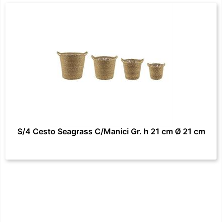
S/4 Cesto Seagrass C/Manici Gr. h 21 cm Ø 21 cm