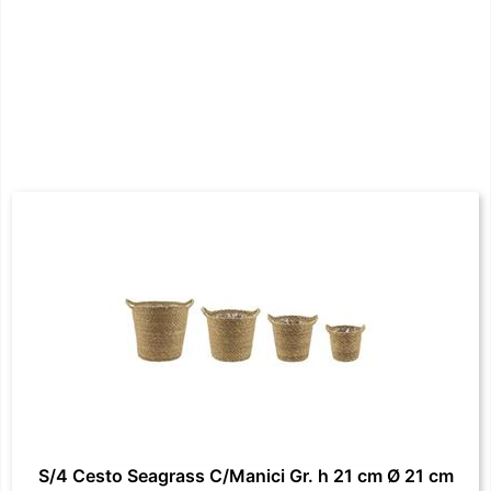
S/4 Cesto Seagrass C/Manici Gr. h 21 cm Ø 21 cm