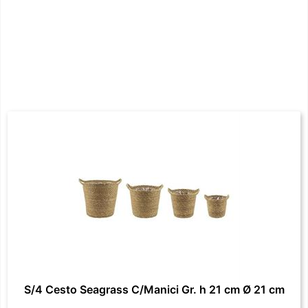
S/4 Cesto Seagrass C/Manici Gr. h 21 cm Ø 21 cm