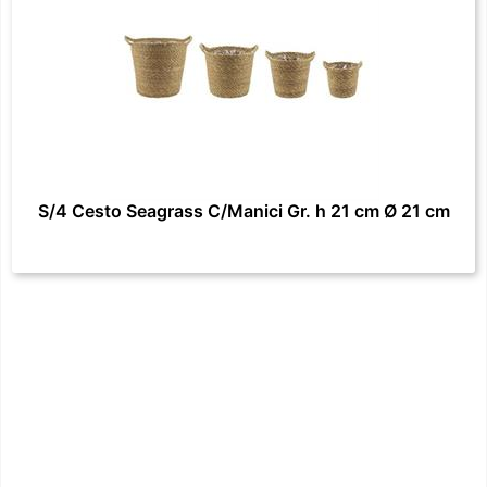
S/4 Cesto Seagrass C/Manici Gr. h 21 cm Ø 21 cm