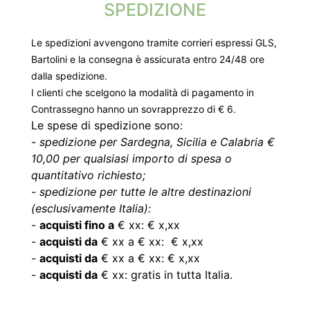
SPEDIZIONE
Le spedizioni avvengono tramite corrieri espressi GLS,
Bartolini e la consegna è assicurata entro 24/48 ore
dalla spedizione.
I clienti che scelgono la modalità di pagamento in
Contrassegno hanno un sovrapprezzo di € 6.
Le spese di spedizione sono:
-
spedizione per Sardegna, Sicilia e Calabria €
10,00 per qualsiasi importo di spesa o
quantitativo richiesto;
-
spedizione per tutte le altre destinazioni
(esclusivamente Italia):
-
acquisti fino a
€ xx: € x,xx
-
acquisti da
€ xx a € xx: € x,xx
-
acquisti da
€ xx a € xx: € x,xx
-
acquisti da
€ xx: gratis in tutta Italia.