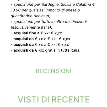
-
spedizione per Sardegna, Sicilia e Calabria €
10,00 per qualsiasi importo di spesa o
quantitativo richiesto;
-
spedizione per tutte le altre destinazioni
(esclusivamente Italia):
-
acquisti fino a
€ xx: € x,xx
-
acquisti da
€ xx a € xx: € x,xx
-
acquisti da
€ xx a € xx: € x,xx
-
acquisti da
€ xx: gratis in tutta Italia.
RECENSIONI
VISTI DI RECENTE