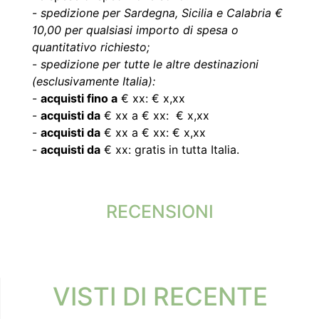
-
spedizione per Sardegna, Sicilia e Calabria €
10,00 per qualsiasi importo di spesa o
quantitativo richiesto;
-
spedizione per tutte le altre destinazioni
(esclusivamente Italia):
-
acquisti fino a
€ xx: € x,xx
-
acquisti da
€ xx a € xx: € x,xx
-
acquisti da
€ xx a € xx: € x,xx
-
acquisti da
€ xx: gratis in tutta Italia.
RECENSIONI
VISTI DI RECENTE