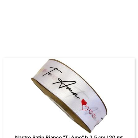
Nastro Satin Bianco "Ti Amo" h 2.5 cm l 20 mt