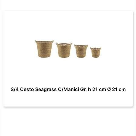
S/4 Cesto Seagrass C/Manici Gr. h 21 cm Ø 21 cm