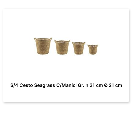
S/4 Cesto Seagrass C/Manici Gr. h 21 cm Ø 21 cm