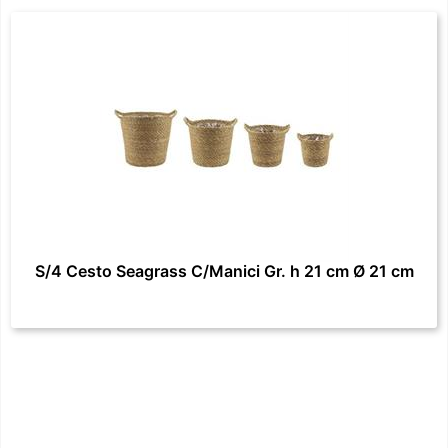
S/4 Cesto Seagrass C/Manici Gr. h 21 cm Ø 21 cm