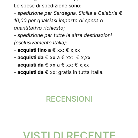
Le spese di spedizione sono:
-
spedizione per Sardegna, Sicilia e Calabria €
10,00 per qualsiasi importo di spesa o
quantitativo richiesto;
-
spedizione per tutte le altre destinazioni
(esclusivamente Italia):
-
acquisti fino a
€ xx: € x,xx
-
acquisti da
€ xx a € xx: € x,xx
-
acquisti da
€ xx a € xx: € x,xx
-
acquisti da
€ xx: gratis in tutta Italia.
RECENSIONI
VISTI DI RECENTE