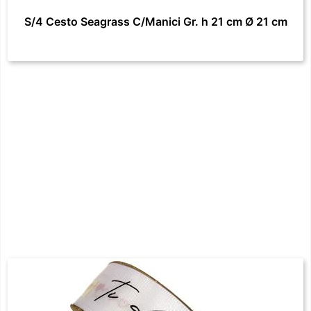
S/4 Cesto Seagrass C/Manici Gr. h 21 cm Ø 21 cm