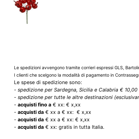
Le spedizioni avvengono tramite corrieri espressi GLS, Bartoli
I clienti che scelgono la modalità di pagamento in Contrasse
Le spese di spedizione sono:
-
spedizione per Sardegna, Sicilia e Calabria € 10,00 
-
spedizione per tutte le altre destinazioni (esclusivam
-
acquisti fino a
€ xx: € x,xx
-
acquisti da
€ xx a € xx: € x,xx
-
acquisti da
€ xx a € xx: € x,xx
-
acquisti da
€ xx: gratis in tutta Italia.