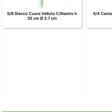
S/8 Stecco Cuore Velluto C/Nastro h
S/4 Cesto
35 cm Ø 3.7 cm