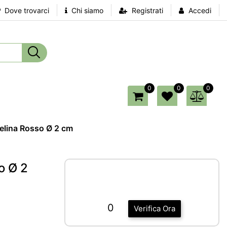
Dove trovarci
Chi siamo
Registrati
Accedi
0
0
0
elina Rosso Ø 2 cm
o Ø 2
0
Verifica Ora