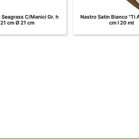
 Seagrass C/Manici Gr. h
Nastro Satin Bianco "Ti 
21 cm Ø 21 cm
cm l 20 mt