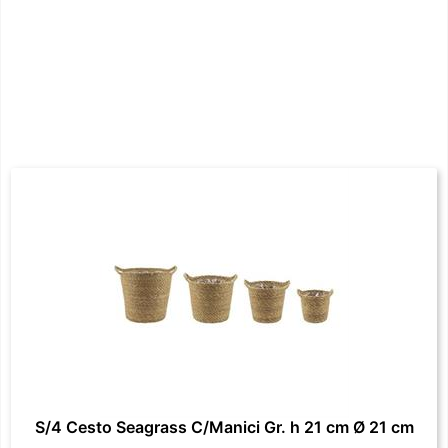
S/4 Cesto Seagrass C/Manici Gr. h 21 cm Ø 21 cm