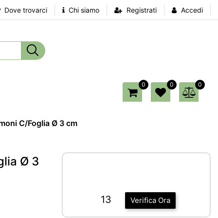
Dove trovarci
Chi siamo
Registrati
Accedi
0
0
0
moni C/Foglia Ø 3 cm
lia Ø 3
13
Verifica Ora