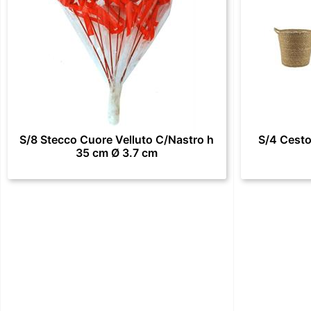
S/8 Stecco Cuore Velluto C/Nastro h
S/4 Cesto
35 cm Ø 3.7 cm