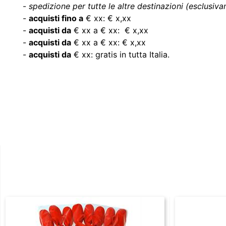
-
spedizione per tutte le altre destinazioni (esclusivam
-
acquisti fino a
€ xx: € x,xx
-
acquisti da
€ xx a € xx: € x,xx
-
acquisti da
€ xx a € xx: € x,xx
-
acquisti da
€ xx: gratis in tutta Italia.