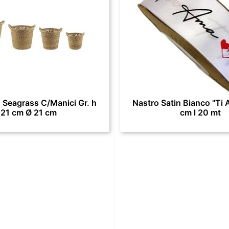
 Seagrass C/Manici Gr. h
Nastro Satin Bianco "Ti 
21 cm Ø 21 cm
cm l 20 mt