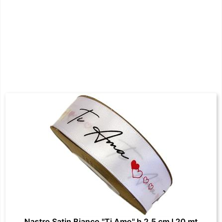
Nastro Satin Bianco "Ti Amo" h 2.5 cm l 20 mt