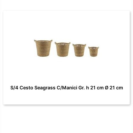
S/4 Cesto Seagrass C/Manici Gr. h 21 cm Ø 21 cm