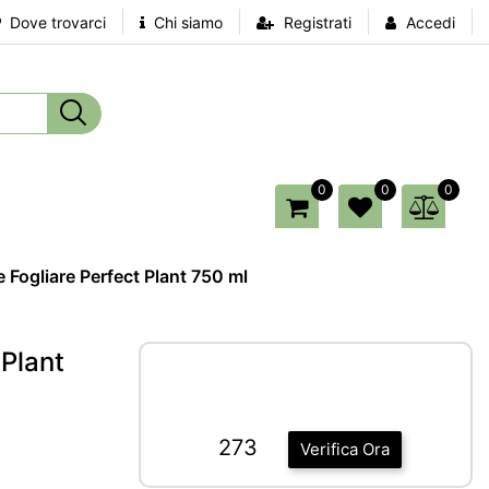
Dove trovarci
Chi siamo
Registrati
Accedi
0
0
0
 Fogliare Perfect Plant 750 ml
 Plant
273
Verifica Ora