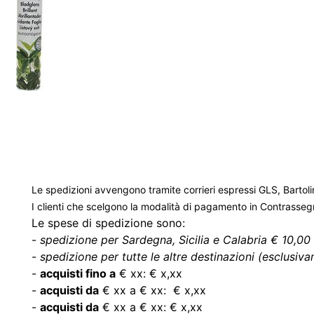
Le spedizioni avvengono tramite corrieri espressi GLS, Bartoli
I clienti che scelgono la modalità di pagamento in Contrasse
Le spese di spedizione sono:
-
spedizione per Sardegna, Sicilia e Calabria € 10,00 
-
spedizione per tutte le altre destinazioni (esclusivam
-
acquisti fino a
€ xx: € x,xx
-
acquisti da
€ xx a € xx: € x,xx
-
acquisti da
€ xx a € xx: € x,xx