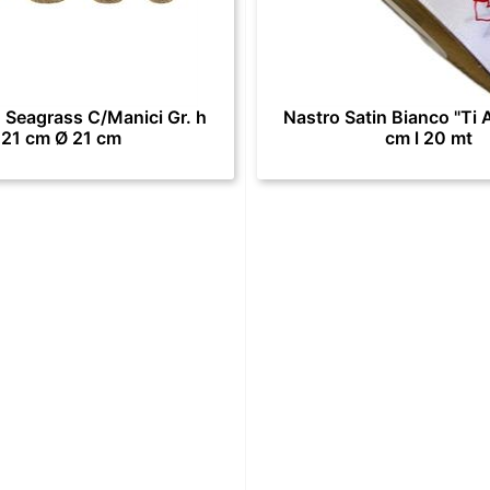
 Seagrass C/Manici Gr. h
Nastro Satin Bianco "Ti 
21 cm Ø 21 cm
cm l 20 mt