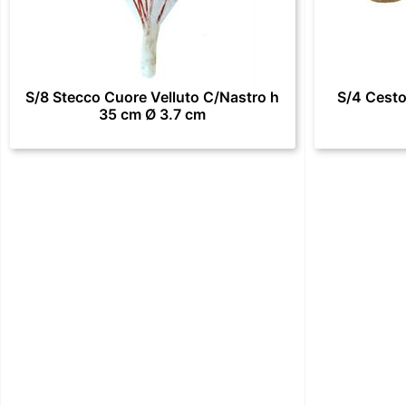
S/8 Stecco Cuore Velluto C/Nastro h
S/4 Cesto
35 cm Ø 3.7 cm