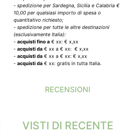
-
spedizione per Sardegna, Sicilia e Calabria €
10,00 per qualsiasi importo di spesa o
quantitativo richiesto;
-
spedizione per tutte le altre destinazioni
(esclusivamente Italia):
-
acquisti fino a
€ xx: € x,xx
-
acquisti da
€ xx a € xx: € x,xx
-
acquisti da
€ xx a € xx: € x,xx
-
acquisti da
€ xx: gratis in tutta Italia.
RECENSIONI
VISTI DI RECENTE