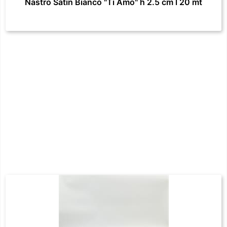
Nastro Satin Bianco "Ti Amo" h 2.5 cm l 20 mt