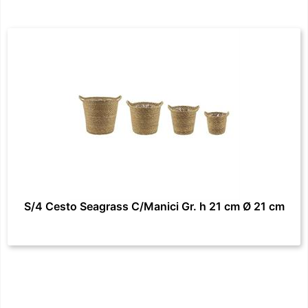
S/4 Cesto Seagrass C/Manici Gr. h 21 cm Ø 21 cm