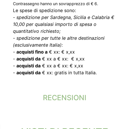
Contrassegno hanno un sovrapprezzo di € 6.
Le spese di spedizione sono:
-
spedizione per Sardegna, Sicilia e Calabria €
10,00 per qualsiasi importo di spesa o
quantitativo richiesto;
-
spedizione per tutte le altre destinazioni
(esclusivamente Italia):
-
acquisti fino a
€ xx: € x,xx
-
acquisti da
€ xx a € xx: € x,xx
-
acquisti da
€ xx a € xx: € x,xx
-
acquisti da
€ xx: gratis in tutta Italia.
RECENSIONI