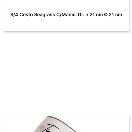
S/4 Cesto Seagrass C/Manici Gr. h 21 cm Ø 21 cm