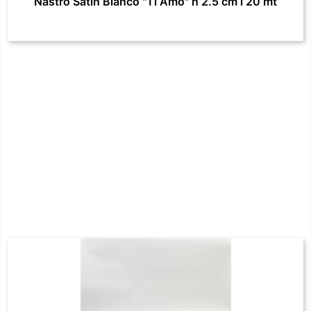
Nastro Satin Bianco "Ti Amo" h 2.5 cm l 20 mt