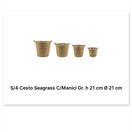
S/4 Cesto Seagrass C/Manici Gr. h 21 cm Ø 21 cm