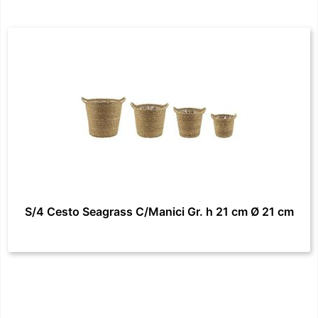
S/4 Cesto Seagrass C/Manici Gr. h 21 cm Ø 21 cm