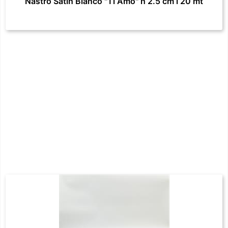
Nastro Satin Bianco "Ti Amo" h 2.5 cm l 20 mt