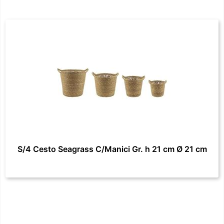
S/4 Cesto Seagrass C/Manici Gr. h 21 cm Ø 21 cm