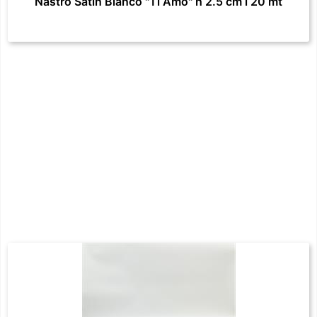
Nastro Satin Bianco "Ti Amo" h 2.5 cm l 20 mt