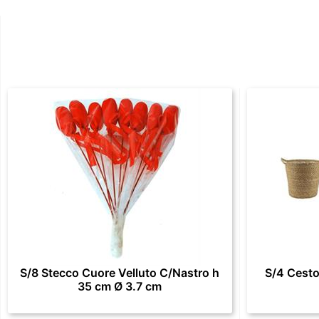
S/8 Stecco Cuore Velluto C/Nastro h
S/4 Cesto
35 cm Ø 3.7 cm