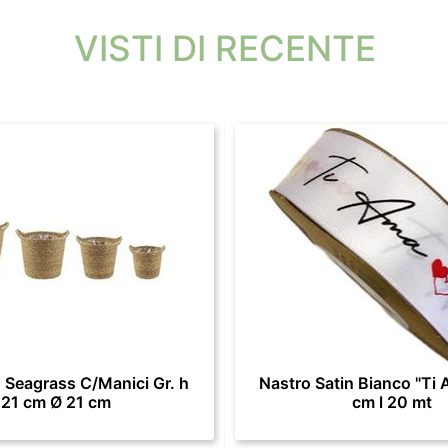
VISTI DI RECENTE
 Seagrass C/Manici Gr. h
Nastro Satin Bianco "Ti 
21 cm Ø 21 cm
cm l 20 mt