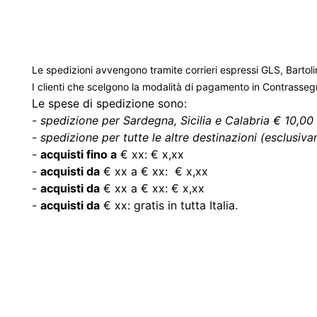
Le spedizioni avvengono tramite corrieri espressi GLS, Bartoli
I clienti che scelgono la modalità di pagamento in Contrasse
Le spese di spedizione sono:
-
spedizione per Sardegna, Sicilia e Calabria € 10,00 
-
spedizione per tutte le altre destinazioni (esclusivam
-
acquisti fino a
€ xx: € x,xx
-
acquisti da
€ xx a € xx: € x,xx
-
acquisti da
€ xx a € xx: € x,xx
-
acquisti da
€ xx: gratis in tutta Italia.