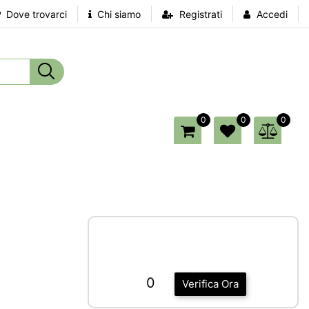
Dove trovarci
Chi siamo
Registrati
Accedi
0
0
0
0
Verifica Ora