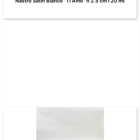
Nastro Satin Bianco "Ti Amo" h 2.5 cm l 20 mt