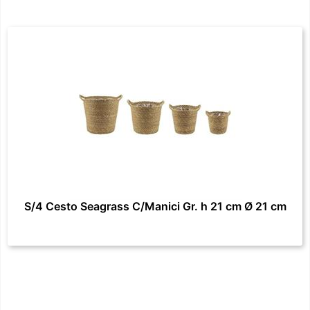
S/4 Cesto Seagrass C/Manici Gr. h 21 cm Ø 21 cm