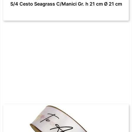
S/4 Cesto Seagrass C/Manici Gr. h 21 cm Ø 21 cm