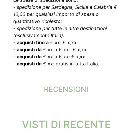
-
spedizione per Sardegna, Sicilia e Calabria €
10,00 per qualsiasi importo di spesa o
quantitativo richiesto;
-
spedizione per tutte le altre destinazioni
(esclusivamente Italia):
-
acquisti fino a
€ xx: € x,xx
-
acquisti da
€ xx a € xx: € x,xx
-
acquisti da
€ xx a € xx: € x,xx
-
acquisti da
€ xx: gratis in tutta Italia.
RECENSIONI
VISTI DI RECENTE