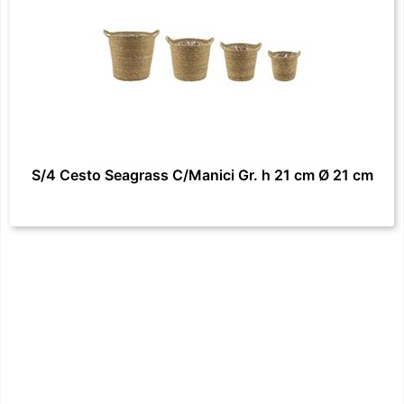
S/4 Cesto Seagrass C/Manici Gr. h 21 cm Ø 21 cm