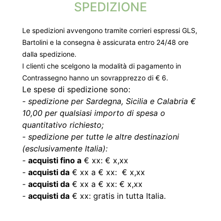
SPEDIZIONE
Le spedizioni avvengono tramite corrieri espressi GLS,
Bartolini e la consegna è assicurata entro 24/48 ore
dalla spedizione.
I clienti che scelgono la modalità di pagamento in
Contrassegno hanno un sovrapprezzo di € 6.
Le spese di spedizione sono:
-
spedizione per Sardegna, Sicilia e Calabria €
10,00 per qualsiasi importo di spesa o
quantitativo richiesto;
-
spedizione per tutte le altre destinazioni
(esclusivamente Italia):
-
acquisti fino a
€ xx: € x,xx
-
acquisti da
€ xx a € xx: € x,xx
-
acquisti da
€ xx a € xx: € x,xx
-
acquisti da
€ xx: gratis in tutta Italia.