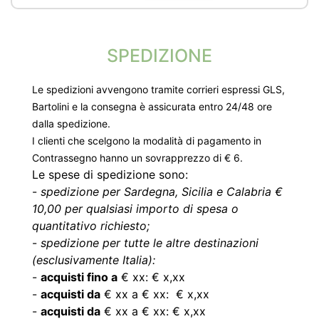
SPEDIZIONE
Le spedizioni avvengono tramite corrieri espressi GLS,
Bartolini e la consegna è assicurata entro 24/48 ore
dalla spedizione.
I clienti che scelgono la modalità di pagamento in
Contrassegno hanno un sovrapprezzo di € 6.
Le spese di spedizione sono:
-
spedizione per Sardegna, Sicilia e Calabria €
10,00 per qualsiasi importo di spesa o
quantitativo richiesto;
-
spedizione per tutte le altre destinazioni
(esclusivamente Italia):
-
acquisti fino a
€ xx: € x,xx
-
acquisti da
€ xx a € xx: € x,xx
-
acquisti da
€ xx a € xx: € x,xx