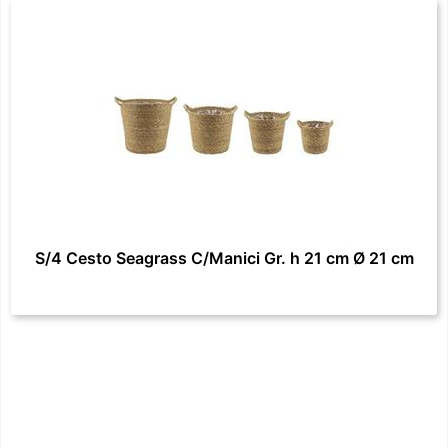
S/4 Cesto Seagrass C/Manici Gr. h 21 cm Ø 21 cm