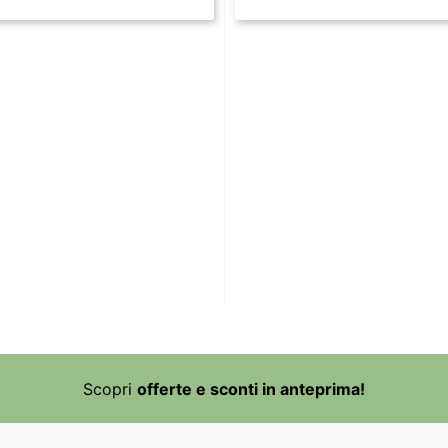
Scopri
offerte e sconti in anteprima!