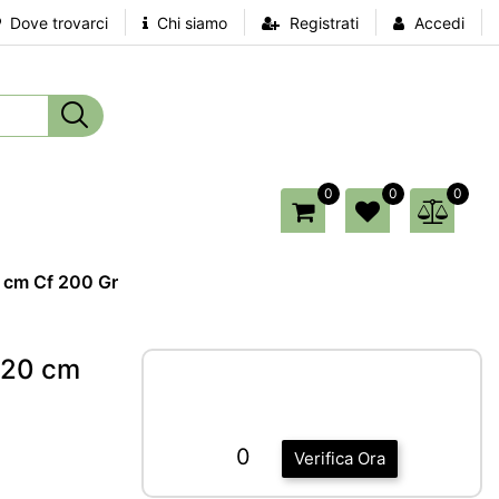
Dove trovarci
Chi siamo
Registrati
Accedi
0
0
0
0 cm Cf 200 Gr
/20 cm
0
Verifica Ora