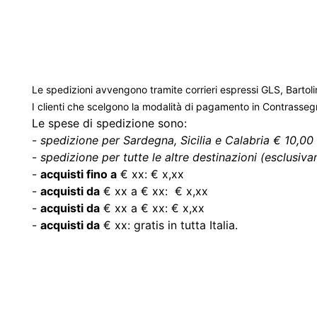
Le spedizioni avvengono tramite corrieri espressi GLS, Bartoli
I clienti che scelgono la modalità di pagamento in Contrasse
Le spese di spedizione sono:
-
spedizione per Sardegna, Sicilia e Calabria € 10,00 
-
spedizione per tutte le altre destinazioni (esclusivam
-
acquisti fino a
€ xx: € x,xx
-
acquisti da
€ xx a € xx: € x,xx
-
acquisti da
€ xx a € xx: € x,xx
-
acquisti da
€ xx: gratis in tutta Italia.