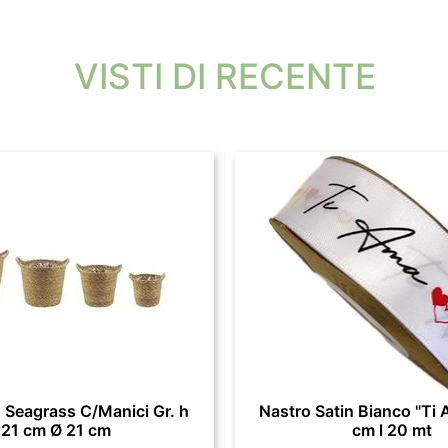
VISTI DI RECENTE
 Seagrass C/Manici Gr. h
Nastro Satin Bianco "Ti 
21 cm Ø 21 cm
cm l 20 mt