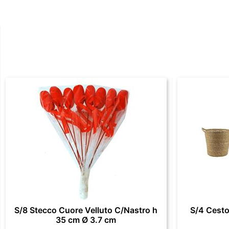
S/8 Stecco Cuore Velluto C/Nastro h
S/4 Cesto
35 cm Ø 3.7 cm