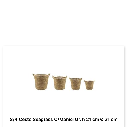
S/4 Cesto Seagrass C/Manici Gr. h 21 cm Ø 21 cm