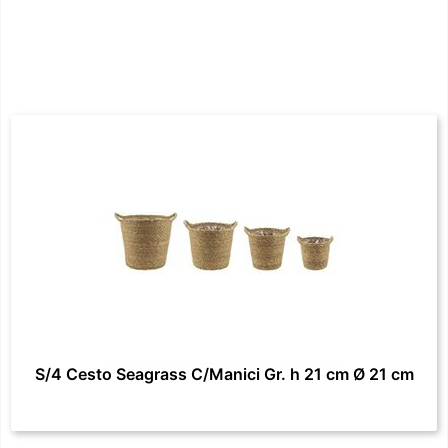
S/4 Cesto Seagrass C/Manici Gr. h 21 cm Ø 21 cm