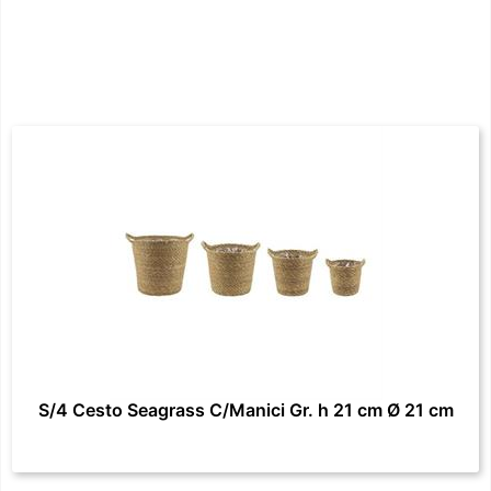
S/4 Cesto Seagrass C/Manici Gr. h 21 cm Ø 21 cm