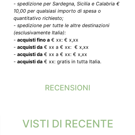
-
spedizione per Sardegna, Sicilia e Calabria €
10,00 per qualsiasi importo di spesa o
quantitativo richiesto;
-
spedizione per tutte le altre destinazioni
(esclusivamente Italia):
-
acquisti fino a
€ xx: € x,xx
-
acquisti da
€ xx a € xx: € x,xx
-
acquisti da
€ xx a € xx: € x,xx
-
acquisti da
€ xx: gratis in tutta Italia.
RECENSIONI
VISTI DI RECENTE