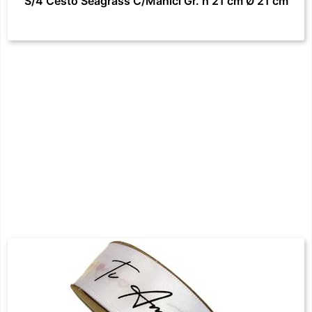
S/4 Cesto Seagrass C/Manici Gr. h 21 cm Ø 21 cm