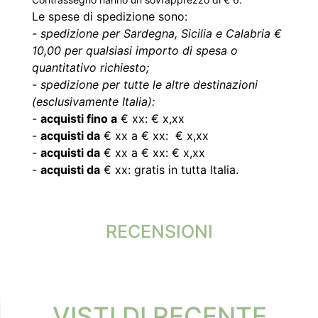
Le spese di spedizione sono:
-
spedizione per Sardegna, Sicilia e Calabria €
10,00 per qualsiasi importo di spesa o
quantitativo richiesto;
-
spedizione per tutte le altre destinazioni
(esclusivamente Italia):
-
acquisti fino a
€ xx: € x,xx
-
acquisti da
€ xx a € xx: € x,xx
-
acquisti da
€ xx a € xx: € x,xx
-
acquisti da
€ xx: gratis in tutta Italia.
RECENSIONI
VISTI DI RECENTE