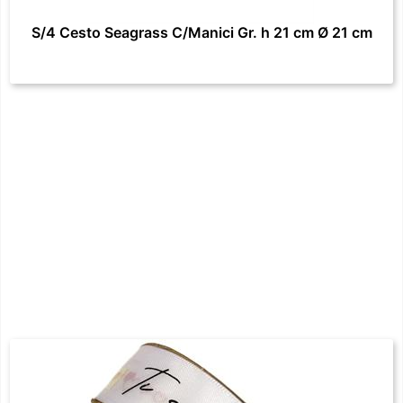
S/4 Cesto Seagrass C/Manici Gr. h 21 cm Ø 21 cm