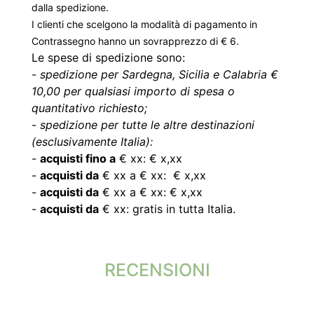
dalla spedizione.
I clienti che scelgono la modalità di pagamento in
Contrassegno hanno un sovrapprezzo di € 6.
Le spese di spedizione sono:
-
spedizione per Sardegna, Sicilia e Calabria €
10,00 per qualsiasi importo di spesa o
quantitativo richiesto;
-
spedizione per tutte le altre destinazioni
(esclusivamente Italia):
-
acquisti fino a
€ xx: € x,xx
-
acquisti da
€ xx a € xx: € x,xx
-
acquisti da
€ xx a € xx: € x,xx
-
acquisti da
€ xx: gratis in tutta Italia.
RECENSIONI