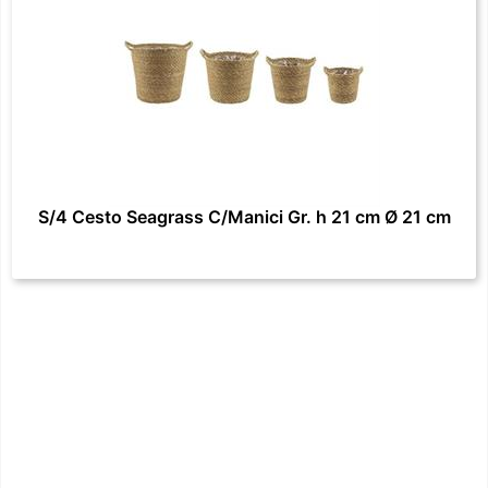
S/4 Cesto Seagrass C/Manici Gr. h 21 cm Ø 21 cm