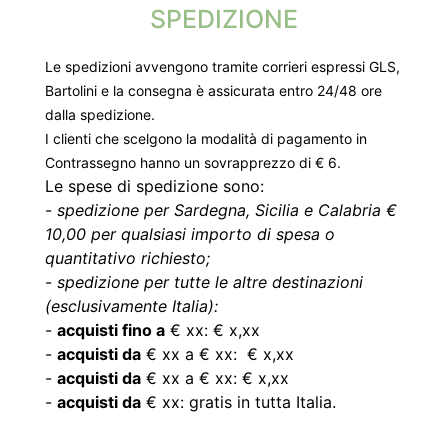
SPEDIZIONE
Le spedizioni avvengono tramite corrieri espressi GLS,
Bartolini e la consegna è assicurata entro 24/48 ore
dalla spedizione.
I clienti che scelgono la modalità di pagamento in
Contrassegno hanno un sovrapprezzo di € 6.
Le spese di spedizione sono:
-
spedizione per Sardegna, Sicilia e Calabria €
10,00 per qualsiasi importo di spesa o
quantitativo richiesto;
-
spedizione per tutte le altre destinazioni
(esclusivamente Italia):
-
acquisti fino a
€ xx: € x,xx
-
acquisti da
€ xx a € xx: € x,xx
-
acquisti da
€ xx a € xx: € x,xx
-
acquisti da
€ xx: gratis in tutta Italia.