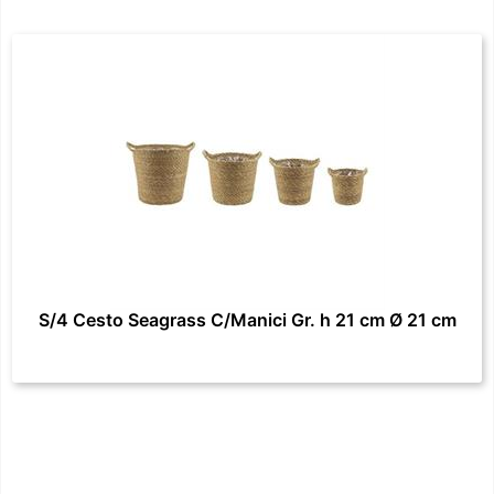
S/4 Cesto Seagrass C/Manici Gr. h 21 cm Ø 21 cm