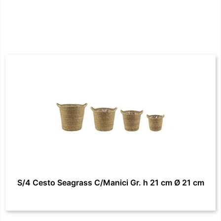
S/4 Cesto Seagrass C/Manici Gr. h 21 cm Ø 21 cm