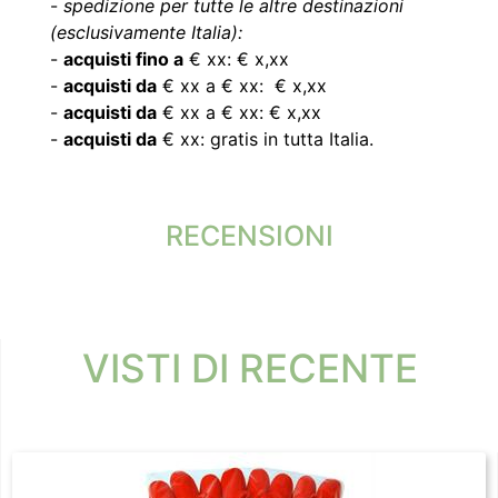
-
spedizione per tutte le altre destinazioni
(esclusivamente Italia):
-
acquisti fino a
€ xx: € x,xx
-
acquisti da
€ xx a € xx: € x,xx
-
acquisti da
€ xx a € xx: € x,xx
-
acquisti da
€ xx: gratis in tutta Italia.
RECENSIONI
VISTI DI RECENTE