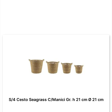
S/4 Cesto Seagrass C/Manici Gr. h 21 cm Ø 21 cm