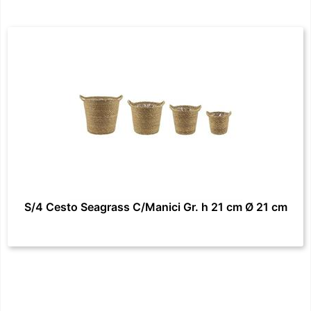
S/4 Cesto Seagrass C/Manici Gr. h 21 cm Ø 21 cm