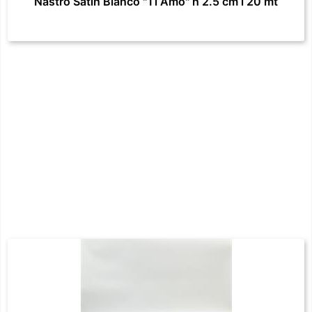
Nastro Satin Bianco "Ti Amo" h 2.5 cm l 20 mt