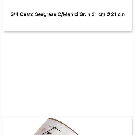
S/4 Cesto Seagrass C/Manici Gr. h 21 cm Ø 21 cm