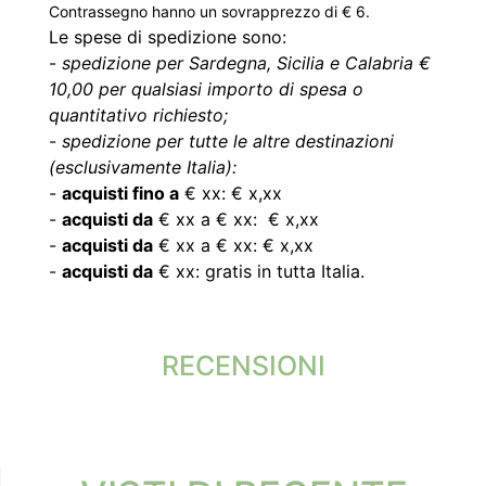
Contrassegno hanno un sovrapprezzo di € 6.
Le spese di spedizione sono:
-
spedizione per Sardegna, Sicilia e Calabria €
10,00 per qualsiasi importo di spesa o
quantitativo richiesto;
-
spedizione per tutte le altre destinazioni
(esclusivamente Italia):
-
acquisti fino a
€ xx: € x,xx
-
acquisti da
€ xx a € xx: € x,xx
-
acquisti da
€ xx a € xx: € x,xx
-
acquisti da
€ xx: gratis in tutta Italia.
RECENSIONI