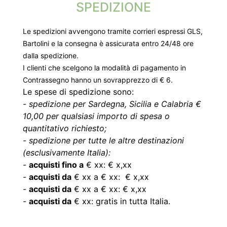
SPEDIZIONE
Le spedizioni avvengono tramite corrieri espressi GLS,
Bartolini e la consegna è assicurata entro 24/48 ore
dalla spedizione.
I clienti che scelgono la modalità di pagamento in
Contrassegno hanno un sovrapprezzo di € 6.
Le spese di spedizione sono:
-
spedizione per Sardegna, Sicilia e Calabria €
10,00 per qualsiasi importo di spesa o
quantitativo richiesto;
-
spedizione per tutte le altre destinazioni
(esclusivamente Italia):
-
acquisti fino a
€ xx: € x,xx
-
acquisti da
€ xx a € xx: € x,xx
-
acquisti da
€ xx a € xx: € x,xx
-
acquisti da
€ xx: gratis in tutta Italia.