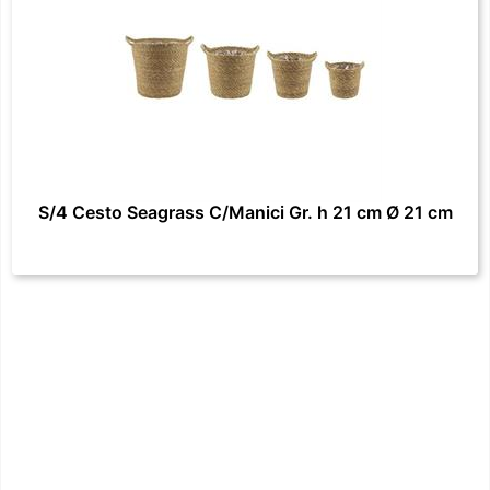
S/4 Cesto Seagrass C/Manici Gr. h 21 cm Ø 21 cm