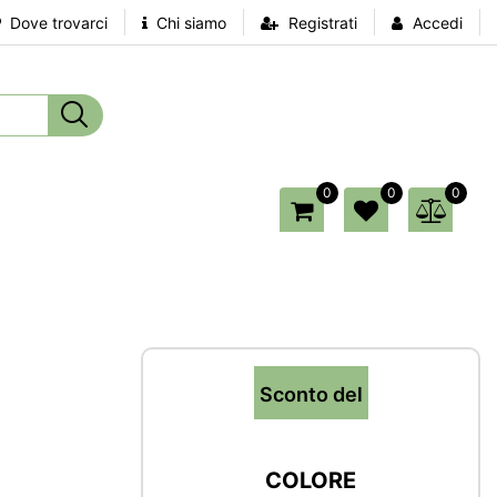
Dove trovarci
Chi siamo
Registrati
Accedi
0
0
0
Sconto del
COLORE