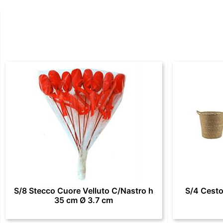
S/8 Stecco Cuore Velluto C/Nastro h
S/4 Cesto
35 cm Ø 3.7 cm