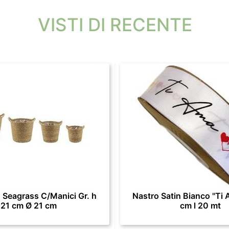
VISTI DI RECENTE
 Seagrass C/Manici Gr. h
Nastro Satin Bianco "Ti 
21 cm Ø 21 cm
cm l 20 mt