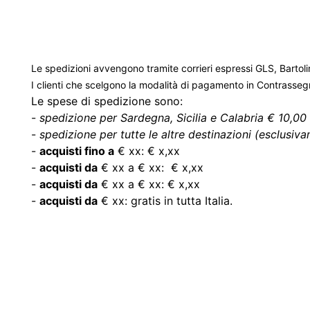
Le spedizioni avvengono tramite corrieri espressi GLS, Bartoli
I clienti che scelgono la modalità di pagamento in Contrasse
Le spese di spedizione sono:
-
spedizione per Sardegna, Sicilia e Calabria € 10,00 
-
spedizione per tutte le altre destinazioni (esclusivam
-
acquisti fino a
€ xx: € x,xx
-
acquisti da
€ xx a € xx: € x,xx
-
acquisti da
€ xx a € xx: € x,xx
-
acquisti da
€ xx: gratis in tutta Italia.