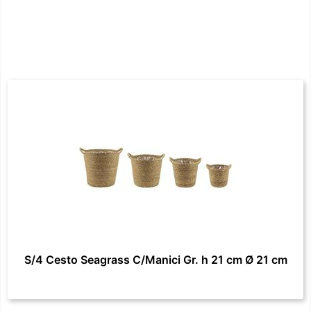
S/4 Cesto Seagrass C/Manici Gr. h 21 cm Ø 21 cm