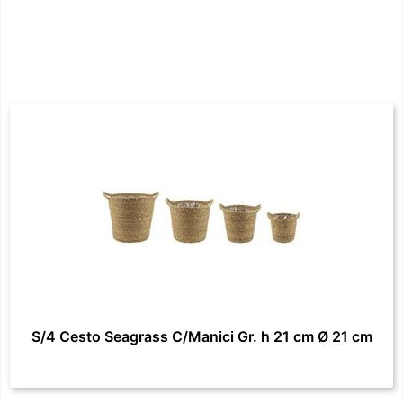
S/4 Cesto Seagrass C/Manici Gr. h 21 cm Ø 21 cm