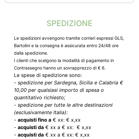
SPEDIZIONE
Le spedizioni avvengono tramite corrieri espressi GLS,
Bartolini e la consegna è assicurata entro 24/48 ore
dalla spedizione.
I clienti che scelgono la modalità di pagamento in
Contrassegno hanno un sovrapprezzo di € 6.
Le spese di spedizione sono:
-
spedizione per Sardegna, Sicilia e Calabria €
10,00 per qualsiasi importo di spesa o
quantitativo richiesto;
-
spedizione per tutte le altre destinazioni
(esclusivamente Italia):
-
acquisti fino a
€ xx: € x,xx
-
acquisti da
€ xx a € xx: € x,xx
-
acquisti da
€ xx a € xx: € x,xx