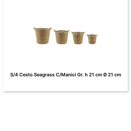
S/4 Cesto Seagrass C/Manici Gr. h 21 cm Ø 21 cm